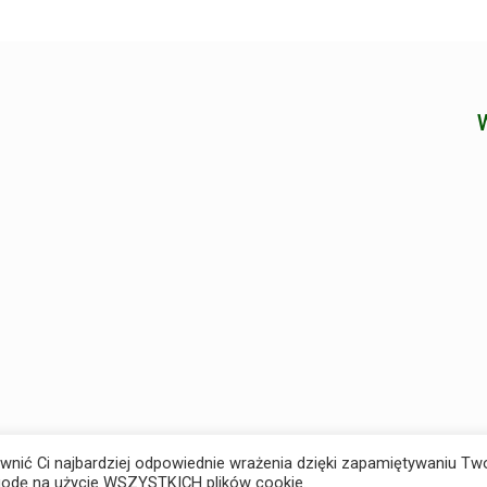
ewnić Ci najbardziej odpowiednie wrażenia dzięki zapamiętywaniu Tw
lizacja:
WEDO
 zgodę na użycie WSZYSTKICH plików cookie.