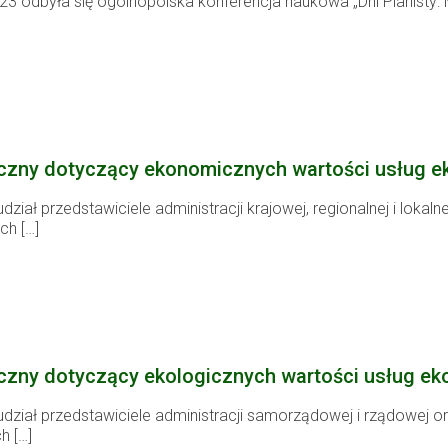
23 odbyła się ogólnopolska konferencja naukowa „Dni Planisty:
czny dotyczący ekonomicznych wartości usług e
dział przedstawiciele administracji krajowej, regionalnej i loka
ch
[…]
czny dotyczący ekologicznych wartości usług ek
 udział przedstawiciele administracji samorządowej i rządowej
ch
[…]