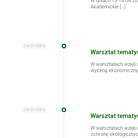
W dniach 13-14.04.20
Akademickie
[…]
26/01/2023
Warsztat tematy
W warsztatach wzięli u
wyceną ekonomiczny
26/01/2023
Warsztat tematy
W warsztatach wzięli
ochronę ekologiczny