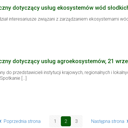
czny dotyczący usług ekosystemów wód słodkich,
udział interesariusze związani z zarządzaniem ekosystemami wód
czny dotyczący usług agroekosystemów, 21 wrześ
ny do przedstawicieli instytucji krajowych, regionalnych i loka
Spotkanie
[…]
Poprzednia strona
1
2
3
Następna strona