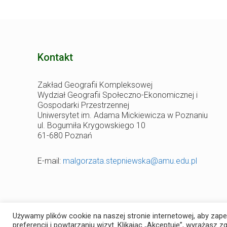
Kontakt
Zakład Geografii Kompleksowej
Wydział Geografii Społeczno-Ekonomicznej i
Gospodarki Przestrzennej
Uniwersytet im. Adama Mickiewicza w Poznaniu
ul. Bogumiła Krygowskiego 10
61-680 Poznań
E-mail:
malgorzata.stepniewska@amu.edu.pl
Używamy plików cookie na naszej stronie internetowej, aby zap
© Zakład Geografii Kompleksowej 2022 | Projekt i rea
preferencji i powtarzaniu wizyt. Klikając „Akceptuję”, wyrażasz