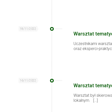
18/11/2022
Warsztat tematy
Uczestnikami warszta
oraz eksperci-prakty
16/11/2022
Warsztat tematy
Warsztat był skierow
lokalnym.
[…]