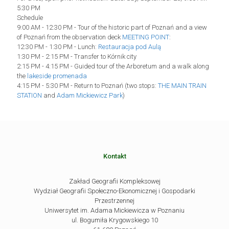
5:30 PM
Schedule
9:00 AM - 12:30 PM - Tour of the historic part of Poznań and a view
of Poznań from the observation deck
MEETING POINT
:
12:30 PM - 1:30 PM - Lunch:
Restauracja pod Aulą
1:30 PM - 2:15 PM - Transfer to Kórnik city
2:15 PM - 4:15 PM - Guided tour of the Arboretum and a walk along
the
lakeside promenada
4:15 PM - 5:30 PM - Return to Poznań (two stops:
THE MAIN TRAIN
STATION
and
Adam Mickiewicz Park
)
Kontakt
Zakład Geografii Kompleksowej
Wydział Geografii Społeczno-Ekonomicznej i Gospodarki
Przestrzennej
Uniwersytet im. Adama Mickiewicza w Poznaniu
ul. Bogumiła Krygowskiego 10