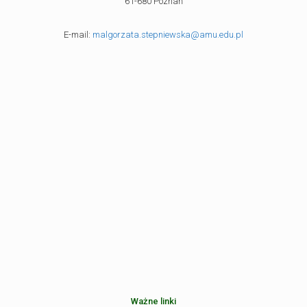
61-680 Poznań
E-mail:
malgorzata.stepniewska@amu.edu.pl
Ważne linki