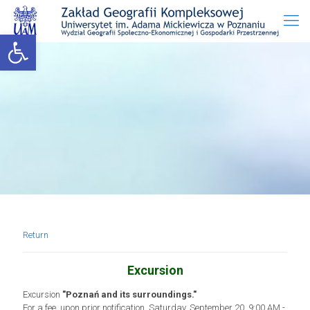
Open toolbar
Return
Excursion
Excursion
"Poznań and its surroundings."
For a fee, upon prior notification. Saturday, September 20, 9:00 AM -